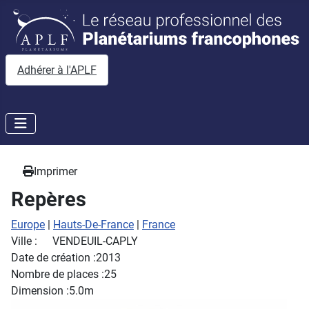
Adhérer à l'APLF
Imprimer
Repères
Europe
|
Hauts-De-France
|
France
Ville :
VENDEUIL-CAPLY
Date de création :
2013
Nombre de places :
25
Dimension :
5.0m